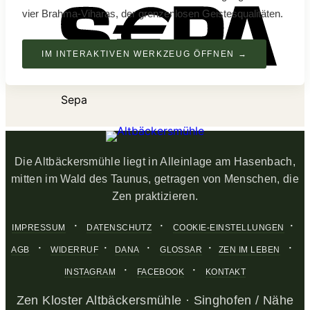
vier Brahma-Viharas, der grenzenlosen Geistesqualitäten.
IM INTERAKTIVEN WERKZEUG ÖFFNEN →
Sepa
Die Altbäckersmühle liegt in Alleinlage am Hasenbach,
mitten im Wald des Taunus, getragen von Menschen, die
Zen praktizieren.
·
·
·
IMPRESSUM
DATENSCHUTZ
COOKIE-EINSTELLUNGEN
·
·
·
·
·
AGB
WIDERRUF
DANA
GLOSSAR
ZEN IM LEBEN
·
·
INSTAGRAM
FACEBOOK
KONTAKT
Zen Kloster Altbäckersmühle · Singhofen / Nähe