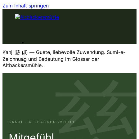
Zum Inhalt springen
Kanji 慈 (ji) — Guete, liebevolle Zuwendung. Sumi-e-
KURSE
Zeichnung und Bedeutung im Glossar der
ZEN
Altbäckersmühle.
ZENKITCHEN
BOGENSCHIESSEN
KÖRPERERFAHRUNG
Warenkorb
KANJI · ALTBÄCKERSMÜHLE
Mitgefühl