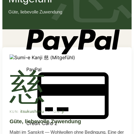
Es befinden sich keine Produkte im
Warenkorb.
Güte, liebevolle Zuwendung
慈
PayPal
itsukushimu ·
ji
KUN:
ON:
Güte, liebevolle Zuwendung
Credit Card 2
Maitri im Sanskrit — Wohlwollen ohne Bedingung. Eine der