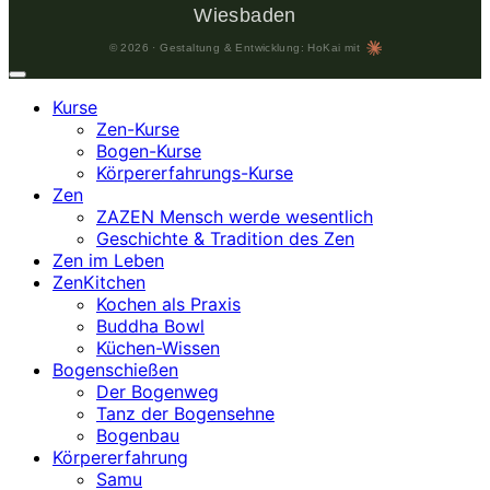
Wiesbaden
© 2026 · Gestaltung & Entwicklung: HoKai mit
Kurse
Zen-Kurse
Bogen-Kurse
Körpererfahrungs-Kurse
Zen
ZAZEN Mensch werde wesentlich
Geschichte & Tradition des Zen
Zen im Leben
ZenKitchen
Kochen als Praxis
Buddha Bowl
Küchen-Wissen
Bogenschießen
Der Bogenweg
Tanz der Bogensehne
Bogenbau
Körpererfahrung
Samu