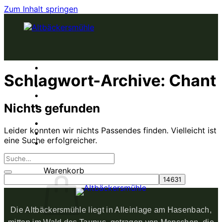
Zum Inhalt springen
Schlagwort-Archive:
Chant
KURSE
ZEN
ZENKITCHEN
Nichts gefunden
BOGENSCHIESSEN
Leider konnten wir nichts Passendes finden. Vielleicht ist
KÖRPERERFAHRUNG
eine Suche erfolgreicher.
Warenkorb
Die Altbäckersmühle liegt in Alleinlage am Hasenbach,