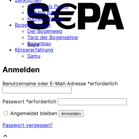
Kochen als Praxis
Buddha Bowl
Küchen-Wissen
Bogenschießen
Der Bogenweg
Tanz der Bogensehne
Bogenbau
Sepa
Körpererfahrung
Samu
Anmelden
Benutzername oder E-Mail-Adresse
*
erforderlich
Passwort
*
erforderlich
Angemeldet bleiben
Anmelden
Passwort vergessen?