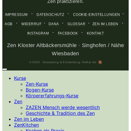
Zen praktizieren.
·
·
·
IMPRESSUM
DATENSCHUTZ
COOKIE-EINSTELLUNGEN
·
·
·
·
·
AGB
WIDERRUF
DANA
GLOSSAR
ZEN IM LEBEN
·
·
INSTAGRAM
FACEBOOK
KONTAKT
Zen Kloster Altbäckersmühle · Singhofen / Nähe
Wiesbaden
© 2026 · Gestaltung & Entwicklung: HoKai mit
Kurse
Zen-Kurse
Bogen-Kurse
Körpererfahrungs-Kurse
Zen
ZAZEN Mensch werde wesentlich
Geschichte & Tradition des Zen
Zen im Leben
ZenKitchen
Kochen als Praxis