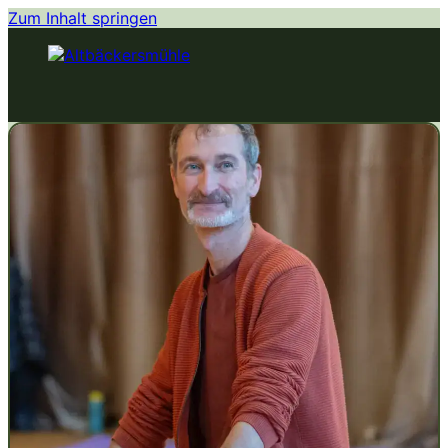
Zum Inhalt springen
KURSE
ZEN
ZENKITCHEN
BOGENSCHIESSEN
KÖRPERERFAHRUNG
Warenkorb