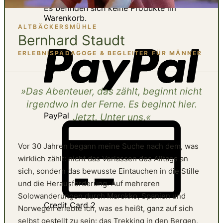
Es befinden sich keine Produkte im
Warenkorb.
ALTBÄCKERSMÜHLE
Bernhard Staudt
ERLEBNISPÄDAGOGE & BEGLEITER FÜR MÄNNER
»Das Abenteuer, das zählt, beginnt nicht
irgendwo in der Ferne. Es beginnt hier.
PayPal
Jetzt. Unter uns.«
Vor 30 Jahren begann meine Suche nach dem, was
wirklich zählt: nicht das Verlassen des Alltags an
sich, sondern das bewusste Eintauchen in die Stille
und die Herausforderung. Auf mehreren
Solowanderungen durch Marokko, Spanien und
Credit Card 2
Norwegen erlebte ich, was es heißt, ganz auf sich
selbst gestellt zu sein: das Trekking in den Bergen,