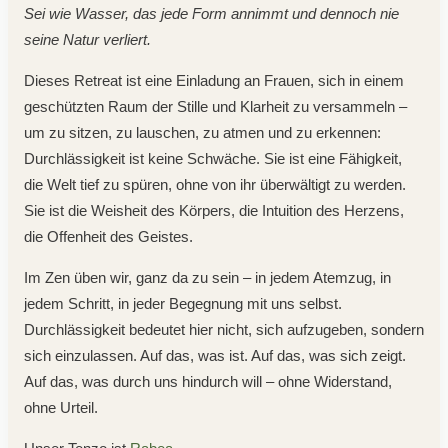
Sei wie Wasser, das jede Form annimmt und dennoch nie
Es befinden sich keine Produkte im
Warenkorb.
seine Natur verliert.
Dieses Retreat ist eine Einladung an Frauen, sich in einem
geschützten Raum der Stille und Klarheit zu versammeln –
um zu sitzen, zu lauschen, zu atmen und zu erkennen:
Durchlässigkeit ist keine Schwäche. Sie ist eine Fähigkeit,
die Welt tief zu spüren, ohne von ihr überwältigt zu werden.
Sie ist die Weisheit des Körpers, die Intuition des Herzens,
PayPal
die Offenheit des Geistes.
Im Zen üben wir, ganz da zu sein – in jedem Atemzug, in
jedem Schritt, in jeder Begegnung mit uns selbst.
Durchlässigkeit bedeutet hier nicht, sich aufzugeben, sondern
sich einzulassen. Auf das, was ist. Auf das, was sich zeigt.
Auf das, was durch uns hindurch will – ohne Widerstand,
ohne Urteil.
Credit Card 2