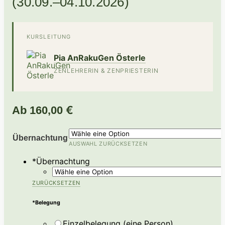
(30.09.–04.10.2026)
KURSLEITUNG
Pia AnRakuGen Österle
ZENLEHRERIN & ZENPRIESTERIN
€
Ab
160,00
Übernachtung
AUSWAHL ZURÜCKSETZEN
*
Übernachtung
ZURÜCKSETZEN
*
Belegung
Einzelbelegung (eine Person)