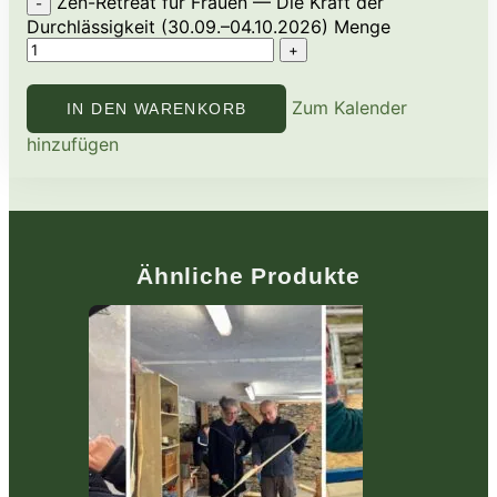
Zen-Retreat für Frauen — Die Kraft der
Durchlässigkeit (30.09.–04.10.2026) Menge
Zum Kalender
IN DEN WARENKORB
hinzufügen
Ähnliche Produkte