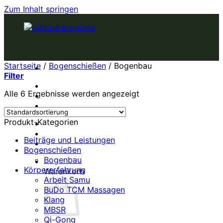
Zum Inhalt springen
Startseite
/
Bogenschießen
/
Bogenbau
Filter
KURSE
Alle 6 Ergebnisse werden angezeigt
ZEN
ZENKITCHEN
Produkt-Kategorien
BOGENSCHIESSEN
KÖRPERERFAHRUNG
Beiträge und Leistungen
Bogenschießen
Bogenbau
Körpererfahrung
Warenkorb
Arbeit Samu
BuDo TCM Massagen
Klang
MBSR
Qi-Gong