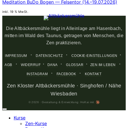
Meditation BuDo Bogen — Felsentor (14.–19.07.2026)
inkl. 19 % MwSt.
Die Altbäckersmühle liegt in Alleinlage am Hasenbach,
mitten im Wald des Taunus, getragen von Menschen, die
Zen praktizieren.
·
·
·
IMPRESSUM
DATENSCHUTZ
COOKIE-EINSTELLUNGEN
·
·
·
·
·
AGB
WIDERRUF
DANA
GLOSSAR
ZEN IM LEBEN
·
·
INSTAGRAM
FACEBOOK
KONTAKT
Zen Kloster Altbäckersmühle · Singhofen / Nähe
Wiesbaden
© 2026 · Gestaltung & Entwicklung: HoKai mit
Kurse
Zen-Kurse