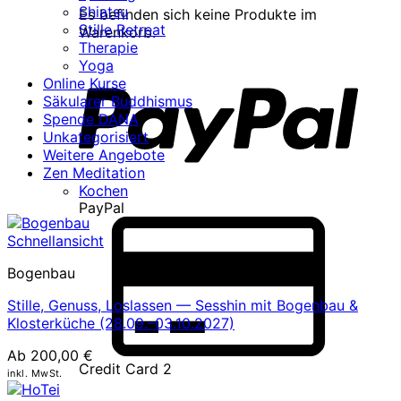
Shiatsu
Es befinden sich keine Produkte im
Stille Retreat
Warenkorb.
Therapie
Yoga
Online Kurse
Säkularer Buddhismus
Spende DANA
Unkategorisiert
Weitere Angebote
Zen Meditation
Kochen
PayPal
Schnellansicht
Bogenbau
Stille, Genuss, Loslassen — Sesshin mit Bogenbau &
Klosterküche (28.09.–03.10.2027)
Ab
200,00
€
Credit Card 2
inkl. MwSt.