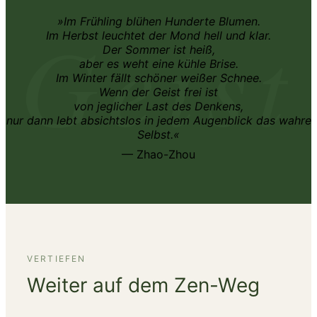
Geist
»Im Frühling blühen Hunderte Blumen.
Im Herbst leuchtet der Mond hell und klar.
Der Sommer ist heiß,
aber es weht eine kühle Brise.
Im Winter fällt schöner weißer Schnee.
Wenn der Geist frei ist
von jeglicher Last des Denkens,
nur dann lebt absichtslos in jedem Augenblick das wahre
Selbst.«
— Zhao-Zhou
VERTIEFEN
Weiter auf dem Zen-Weg