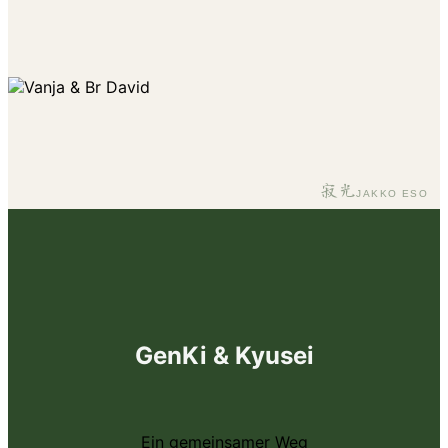
寂光
JAKKO ESO
GenKi & Kyusei
Ein gemeinsamer Weg