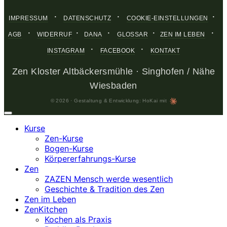
·
·
·
IMPRESSUM
DATENSCHUTZ
COOKIE-EINSTELLUNGEN
·
·
·
·
·
AGB
WIDERRUF
DANA
GLOSSAR
ZEN IM LEBEN
·
·
INSTAGRAM
FACEBOOK
KONTAKT
Zen Kloster Altbäckersmühle · Singhofen / Nähe
Wiesbaden
© 2026 · Gestaltung & Entwicklung: HoKai mit
Kurse
Zen-Kurse
Bogen-Kurse
Körpererfahrungs-Kurse
Zen
ZAZEN Mensch werde wesentlich
Geschichte & Tradition des Zen
Zen im Leben
ZenKitchen
Kochen als Praxis