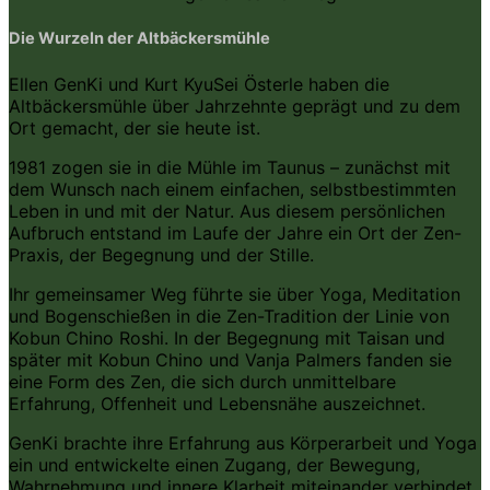
Die Wurzeln der Altbäckersmühle
Ellen GenKi und Kurt KyuSei Österle haben die
Altbäckersmühle über Jahrzehnte geprägt und zu dem
Ort gemacht, der sie heute ist.
1981 zogen sie in die Mühle im Taunus – zunächst mit
dem Wunsch nach einem einfachen, selbstbestimmten
Leben in und mit der Natur. Aus diesem persönlichen
Aufbruch entstand im Laufe der Jahre ein Ort der Zen-
Praxis, der Begegnung und der Stille.
Ihr gemeinsamer Weg führte sie über Yoga, Meditation
und Bogenschießen in die Zen-Tradition der Linie von
Kobun Chino Roshi. In der Begegnung mit Taisan und
später mit Kobun Chino und Vanja Palmers fanden sie
eine Form des Zen, die sich durch unmittelbare
Erfahrung, Offenheit und Lebensnähe auszeichnet.
GenKi brachte ihre Erfahrung aus Körperarbeit und Yoga
ein und entwickelte einen Zugang, der Bewegung,
Wahrnehmung und innere Klarheit miteinander verbindet.