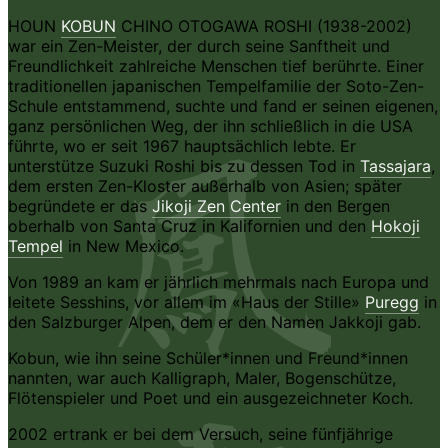
HOUN
KOBUN
CHINO OTOGAWA ROSHI
(1938-2002)
war ein Zen-Meister, der durch seine Sanftheit und
Freundlichkeit zahlreiche Menschen tief berührte. Einer
traditionellen japanischen Tempelfamilie der Soto-Zen-
Schule entstammend, suchte und fand er seinen eigenen,
ganz persönlichen Weg, der ihn schließlich in die USA
führte, wo er seit 1967 hauptsächlich lebte. Er
unterstütze Suzuki Roshi bis zu dessen Tod in
Tassajara
,
dem ersten Zen-Kloster außerhalb von Asien; später
begründete er das
Jikoji Zen Center
in den Bergen
oberhalb von Santa Cruz in Kalifornien und den
Hokoji
Tempel
in New Mexico.
Von 1989 an kam er jährlich mehrmals nach Europa und
leitete Sesshins, vor allem im «Haus der Stille»
Puregg
in
den Salzburger Alpen, dem er den Namen Jakkoji gab.
Kobun, wie ihn seine Schüler*innen und Freund*innen
nannten, war auch Kalligraph, Maler, Bogenschütze,
Flötenspieler und Poet und ein ausgezeichneter Koch.
2002 ertrank er bei dem Versuch, seine fünfjährige