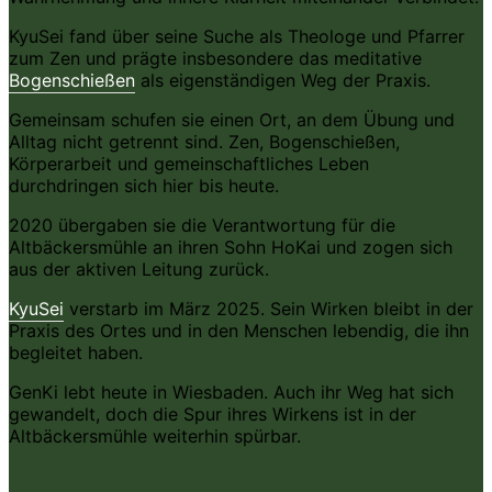
KyuSei fand über seine Suche als Theologe und Pfarrer
zum Zen und prägte insbesondere das meditative
Bogenschießen
als eigenständigen Weg der Praxis.
Gemeinsam schufen sie einen Ort, an dem Übung und
Alltag nicht getrennt sind. Zen, Bogenschießen,
Körperarbeit und gemeinschaftliches Leben
durchdringen sich hier bis heute.
2020 übergaben sie die Verantwortung für die
Altbäckersmühle an ihren Sohn HoKai und zogen sich
aus der aktiven Leitung zurück.
KyuSei
verstarb im März 2025. Sein Wirken bleibt in der
Praxis des Ortes und in den Menschen lebendig, die ihn
begleitet haben.
GenKi lebt heute in Wiesbaden. Auch ihr Weg hat sich
gewandelt, doch die Spur ihres Wirkens ist in der
Altbäckersmühle weiterhin spürbar.