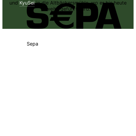
und
KyuSei
in die Altbäckersmühle, wo er bis heute
weitergeführt wird.
Sepa