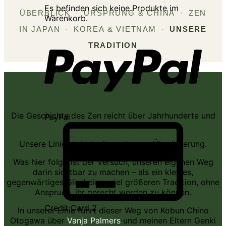
Es befinden sich keine Produkte im
ÜBERBLICK
·
URSPRUNG & CHINA
·
ZEN
Warenkorb.
IN JAPAN
·
KOREA & VIETNAM
·
UNSERE
TRADITION
Die Geschichte des Zen reicht über Jahrhunderte und
PayPal
Kontinente.
Unsere Linie steht in dieser langen Überlieferung.
Was hier folgt, ist der Versuch, unseren eigenen Weg
darin sichtbar zu machen – als ein kleines,
gegenwärtiges Glied einer viel größeren Tradition, ohne
Anspruch, ihr gerecht werden zu können.
Credit Card 2
In unserer Linie führt dieser Weg von Kobun Chino
Otogawa über
Vanja Palmers
und meinen Eltern Genki