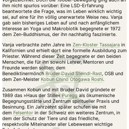
ihm nicht spurlos vorüber: Eine LSD-Erfahrung
beantwortete die Frage, was im Leben wirklich wichtig
sei, auf eine für ihn völlig unerwartete Weise neu. Vanja
gab sein bisheriges Leben auf und nach anfänglichem
Interesse an Yoga und Makrobiotik begegnete er 1972
dem Zen-Buddhismus, der ihn nachhaltig faszinierte.
Vanja verbrachte zehn Jahre im
Zen-Kloster Tassajara
in
Kalifornien und erhielt dort eine formelle Ausbildung zum
Priester. Während dieser Zeit begegnete er den beiden
Menschen, die für ihn sowohl Lehrer, Mentoren und
Freunde werden sollten: dem
Benediktinermönch
Bruder David Steindl-Rast
, OSB und
dem Zen-Meister
Kobun Chino Otogawa Roshi
.
Zusammen Kobun und mit Bruder David gründete er
1989 das »Haus der Stille«
Puregg
als ökumenische
Begegnungsstätte und Zentrum spiritueller Praxis und
Besinnung. Ein Jahrzehnt später schufen sie mit
dem
Felsentor
in der Schweiz ein weiteres Zentrum, in
dem der Schutz der Tiere und das friedliche,
respektvolle Miteinander aller Lebewesen wichtige