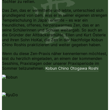
Tochter zu retten.
Das Zen, das er vermittelte und lebte, unterschied sich
grundlegend von dem, was er in seiner eigenen strengen
Tempelschulung in Japan erlernte – es war ein
freundliches, offenes, herzenswarmes Zen, das er an
seine Schülerinnen und Schüler weitergab. So auch an
die Gründer der Altbäckersmühle, Ellen und Kurt Österle
und ihren Sohn HoKai, die Zen in der Nachfolge Kobun
Chino Roshis praktizieren und weiter gegeben haben.
Wenn du diese Zen-Praxis näher kennenlernen möchtest,
bist du herzlich eingeladen, an einem der kommenden
Sesshins, Praxistagen oder unserer Praxisperiode im
Sommer teilzunehmen.
Kobun Chino Otogawa Roshi