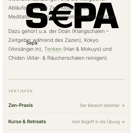
Abläufe in einem Zen-Kloster oder
Meditationszentrum gemeinsam unterstützen.
Dazu gehört u.a. der Doan (Klangschalen –
Zeitgeber während des Zazen), Kokyo
Sepa
(Vorsänger:in),
Tenken
(Han & Mokuyo) und
Chiden (Altar- & Räucherschalen reinigen).
VERTIEFEN
Zen-Praxis
Der Bereich dahinter
→
Kurse & Retreats
Vom Begriff in die Übung
→