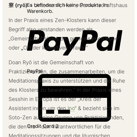
Es befinden sich keine Produkte im
寮 (ryō)
= Unterkunft, Heim, Gemeinschaftshaus
Warenkorb.
In der Praxis eines Zen-Klosters kann dieser
Begriff also verstanden werden als
„Gemeinschaftshaus der gemeinsamen Ruhe“
oder
„
Ort der kollektiven Praxis.“
Doan Ryō ist die Gemeinschaft von
PayPal
Praktizierenden, die zusammenarbeiten, um die
Meditationspraxis zu unterstützen und die Ruhe
des Klosters zu bewahren.“ In der Praxis eines
Sesshin in Europa ist es der „Kreis der
Assistent:innen um den
Ino
“ & bezieht sich im
Soto-Zen auf eine Gruppe von Praktizierenden,
Credit Card 2
die den Ino – den Verantwortlichen für die
Meditationssitzungen und die liturgischen