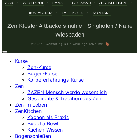
·
·
·
·
·
AGB
WIDERRUF
DANA
GLOSSAR
ZEN IM LEBEN
·
·
INSTAGRAM
FACEBOOK
KONTAKT
Zen Kloster Altbäckersmühle · Singhofen / Nähe
Wiesbaden
© 2026 · Gestaltung & Entwicklung: HoKai mit
Kurse
Zen-Kurse
Bogen-Kurse
Körpererfahrungs-Kurse
Zen
ZAZEN Mensch werde wesentlich
Geschichte & Tradition des Zen
Zen im Leben
ZenKitchen
Kochen als Praxis
Buddha Bowl
Küchen-Wissen
Bogenschießen