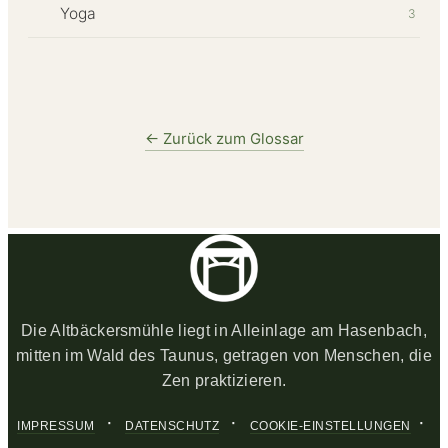
Yoga
3
← Zurück zum Glossar
Die Altbäckersmühle liegt in Alleinlage am Hasenbach,
mitten im Wald des Taunus, getragen von Menschen, die
Zen praktizieren.
·
·
·
IMPRESSUM
DATENSCHUTZ
COOKIE-EINSTELLUNGEN