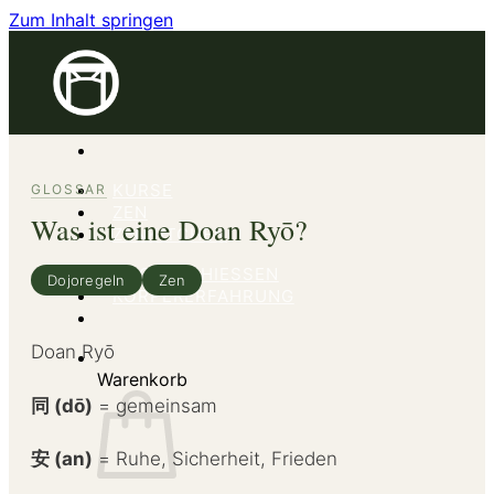
Zum Inhalt springen
KURSE
GLOSSAR
ZEN
Was ist eine Doan Ryō?
ZENKITCHEN
BOGENSCHIESSEN
Dojoregeln
Zen
KÖRPERERFAHRUNG
Doan Ryō
Warenkorb
同 (dō)
= gemeinsam
安 (an)
= Ruhe, Sicherheit, Frieden