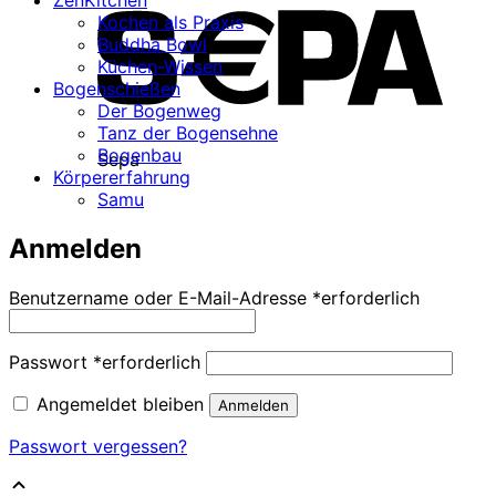
Kochen als Praxis
Buddha Bowl
Küchen-Wissen
Bogenschießen
Der Bogenweg
Tanz der Bogensehne
Bogenbau
Sepa
Körpererfahrung
Samu
Anmelden
Benutzername oder E-Mail-Adresse
*
erforderlich
Passwort
*
erforderlich
Angemeldet bleiben
Anmelden
Passwort vergessen?