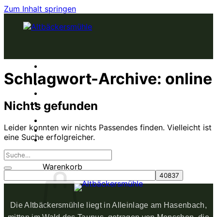
Zum Inhalt springen
Schlagwort-Archive:
online
KURSE
ZEN
ZENKITCHEN
Nichts gefunden
BOGENSCHIESSEN
Leider konnten wir nichts Passendes finden. Vielleicht ist
KÖRPERERFAHRUNG
eine Suche erfolgreicher.
Warenkorb
Die Altbäckersmühle liegt in Alleinlage am Hasenbach,